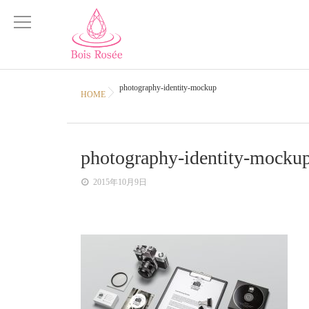
photography-identity-mockup
HOME
photography-identity-mocku
2015年10月9日